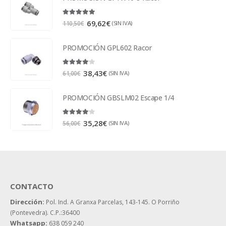
5.00
out of 5
69,62
€
(SIN IVA)
110,50
€
PROMOCIÓN GPL602 Racor
4.00
out of 5
38,43
€
(SIN IVA)
61,00
€
PROMOCIÓN GBSLM02 Escape 1/4
4.00
out of 5
35,28
€
(SIN IVA)
56,00
€
CONTACTO
Dirección:
Pol. Ind. A Granxa Parcelas, 143-145.
O Porriño
(Pontevedra). C.P.:36400
Whatsapp:
638 059 240