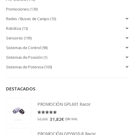
Promociones
(139)
Redes / Buses de Campo
(10)
Robótica
(15)
Sensores
(199)
Sistemas de Control
(98)
Sistemas de Posición
(1)
Sistemas de Potencia
(100)
DESTACADOS
PROMOCIÓN GPL601 Racor
5.00
out of 5
31,82
€
(SIN IVA)
50,50
€
PROMOCIÓN GPYW10-8 Racor