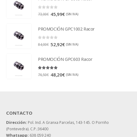
0
out of 5
45,99
€
(SIN IVA)
73,00
€
PROMOCIÓN GPC1002 Racor
0
out of 5
52,92
€
(SIN IVA)
84,00
€
PROMOCIÓN GPC603 Racor
5.00
out of 5
48,20
€
(SIN IVA)
76,50
€
CONTACTO
Dirección:
Pol. Ind. A Granxa Parcelas, 143-145.
O Porriño
(Pontevedra). C.P.:36400
Whatsapp:
638 059 240