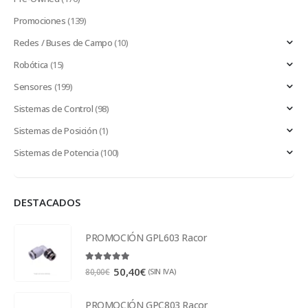
Promociones
(139)
Redes / Buses de Campo
(10)
Robótica
(15)
Sensores
(199)
Sistemas de Control
(98)
Sistemas de Posición
(1)
Sistemas de Potencia
(100)
DESTACADOS
PROMOCIÓN GPL603 Racor
5.00
out of 5
50,40
€
(SIN IVA)
80,00
€
PROMOCIÓN GPC803 Racor