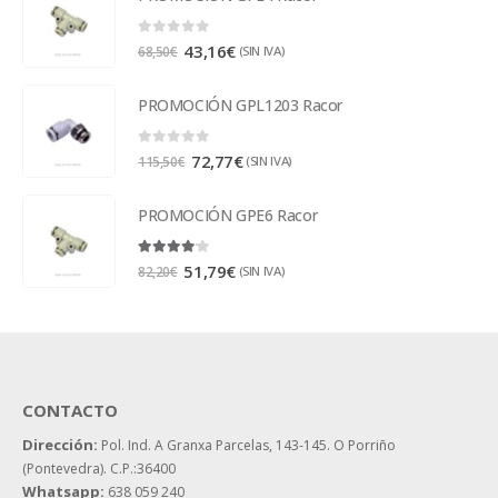
0
out of 5
43,16
€
(SIN IVA)
68,50
€
PROMOCIÓN GPL1203 Racor
0
out of 5
72,77
€
(SIN IVA)
115,50
€
PROMOCIÓN GPE6 Racor
4.00
out of 5
51,79
€
(SIN IVA)
82,20
€
CONTACTO
Dirección:
Pol. Ind. A Granxa Parcelas, 143-145.
O Porriño
(Pontevedra). C.P.:36400
Whatsapp:
638 059 240