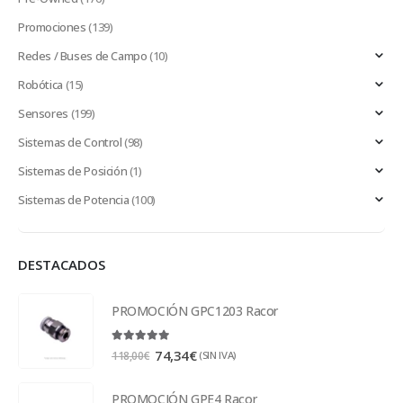
Promociones
(139)
Redes / Buses de Campo
(10)
Robótica
(15)
Sensores
(199)
Sistemas de Control
(98)
Sistemas de Posición
(1)
Sistemas de Potencia
(100)
DESTACADOS
PROMOCIÓN GPC1203 Racor
5.00
out of 5
74,34
€
(SIN IVA)
118,00
€
PROMOCIÓN GPE4 Racor