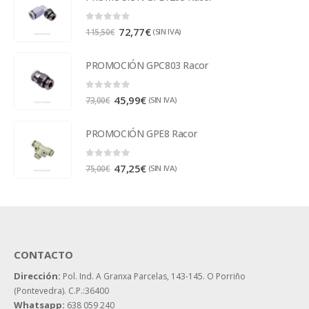
0
out of 5
72,77
€
(SIN IVA)
115,50
€
PROMOCIÓN GPC803 Racor
0
out of 5
45,99
€
(SIN IVA)
73,00
€
PROMOCIÓN GPE8 Racor
0
out of 5
47,25
€
(SIN IVA)
75,00
€
CONTACTO
Dirección:
Pol. Ind. A Granxa Parcelas, 143-145.
O Porriño
(Pontevedra). C.P.:36400
Whatsapp:
638 059 240