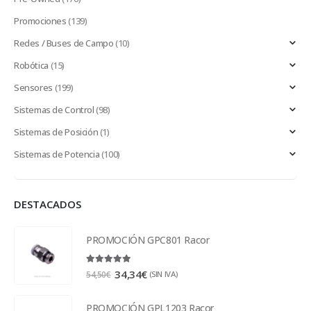
Promociones
(139)
Redes / Buses de Campo
(10)
Robótica
(15)
Sensores
(199)
Sistemas de Control
(98)
Sistemas de Posición
(1)
Sistemas de Potencia
(100)
DESTACADOS
PROMOCIÓN GPC801 Racor
5.00
out of 5
34,34
€
(SIN IVA)
54,50
€
PROMOCIÓN GPL1203 Racor