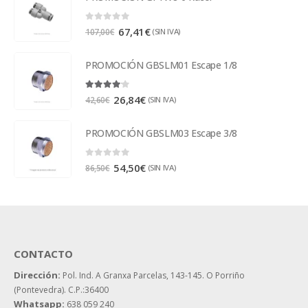
0
out of 5
67,41
€
(SIN IVA)
107,00
€
PROMOCIÓN GBSLM01 Escape 1/8
4.00
out of 5
26,84
€
(SIN IVA)
42,60
€
PROMOCIÓN GBSLM03 Escape 3/8
0
out of 5
54,50
€
(SIN IVA)
86,50
€
CONTACTO
Dirección:
Pol. Ind. A Granxa Parcelas, 143-145.
O Porriño
(Pontevedra). C.P.:36400
Whatsapp:
638 059 240