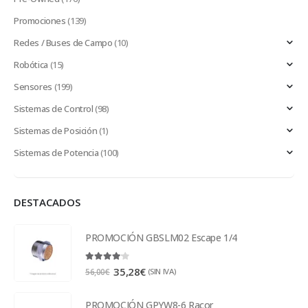
Promociones
(139)
Redes / Buses de Campo
(10)
Robótica
(15)
Sensores
(199)
Sistemas de Control
(98)
Sistemas de Posición
(1)
Sistemas de Potencia
(100)
DESTACADOS
PROMOCIÓN GBSLM02 Escape 1/4
4.00
out of 5
35,28
€
(SIN IVA)
56,00
€
PROMOCIÓN GPYW8-6 Racor