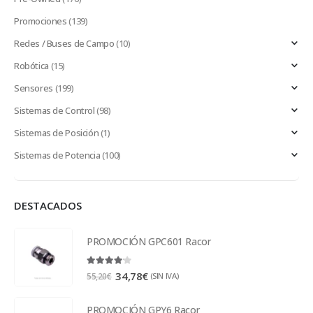
Promociones
(139)
Redes / Buses de Campo
(10)
Robótica
(15)
Sensores
(199)
Sistemas de Control
(98)
Sistemas de Posición
(1)
Sistemas de Potencia
(100)
DESTACADOS
PROMOCIÓN GPC601 Racor
4.00
out of 5
34,78
€
(SIN IVA)
55,20
€
PROMOCIÓN GPY6 Racor