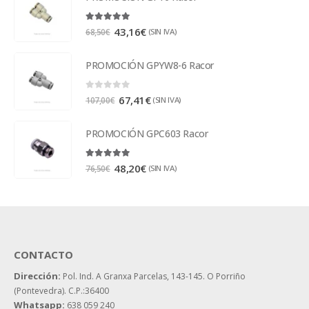
5.00
out of 5
43,16
€
(SIN IVA)
68,50
€
PROMOCIÓN GPYW8-6 Racor
0
out of 5
67,41
€
(SIN IVA)
107,00
€
PROMOCIÓN GPC603 Racor
5.00
out of 5
48,20
€
(SIN IVA)
76,50
€
CONTACTO
Dirección:
Pol. Ind. A Granxa Parcelas, 143-145.
O Porriño
(Pontevedra). C.P.:36400
Whatsapp:
638 059 240