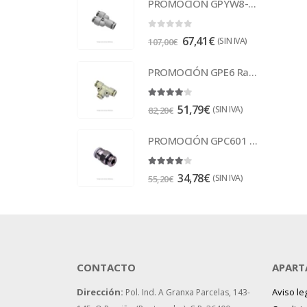
PROMOCIÓN GPYW8-6 Racor
0
out of 5
67,41
€
(SIN IVA)
107,00
€
PROMOCIÓN GPE6 Racor
4.00
out of 5
51,79
€
(SIN IVA)
82,20
€
PROMOCIÓN GPC601 Racor
4.00
out of 5
34,78
€
(SIN IVA)
55,20
€
CONTACTO
APART
Dirección:
Aviso le
Pol. Ind. A Granxa Parcelas, 143-