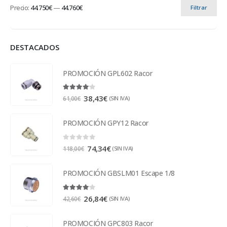
Precio:
44.750€
—
44.760€
Filtrar
DESTACADOS
PROMOCIÓN GPL602 Racor
4.00
out of 5
38,43
€
(SIN IVA)
61,00
€
PROMOCIÓN GPY12 Racor
0
out of 5
74,34
€
(SIN IVA)
118,00
€
PROMOCIÓN GBSLM01 Escape 1/8
4.00
out of 5
26,84
€
(SIN IVA)
42,60
€
PROMOCIÓN GPC803 Racor