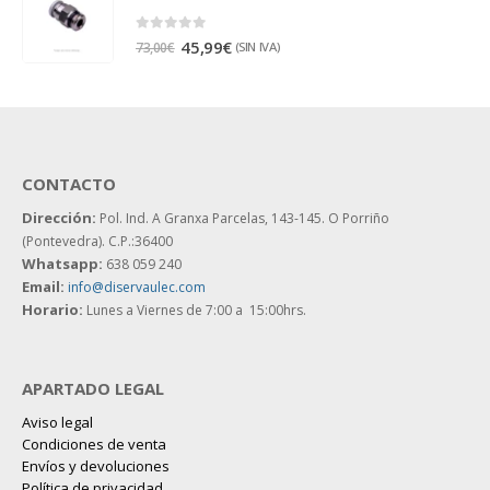
0
out of 5
45,99
€
(SIN IVA)
73,00
€
CONTACTO
Dirección:
Pol. Ind. A Granxa Parcelas, 143-145.
O Porriño
(Pontevedra). C.P.:36400
Whatsapp:
638 059 240
Email:
info@diservaulec.com
Horario
:
Lunes a Viernes de 7:00 a 15:00hrs.
APARTADO LEGAL
Aviso legal
Condiciones de venta
Envíos y devoluciones
Política de privacidad