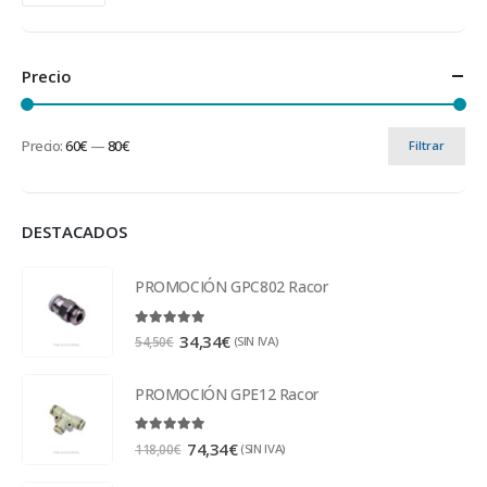
Precio
Precio:
60€
—
80€
Filtrar
DESTACADOS
PROMOCIÓN GPC802 Racor
5.00
out of 5
34,34
€
(SIN IVA)
54,50
€
PROMOCIÓN GPE12 Racor
5.00
out of 5
74,34
€
(SIN IVA)
118,00
€