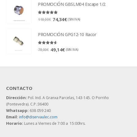
PROMOCIÓN GBSLM04 Escape 1/2
5.00
out of 5
74,34
€
(SIN IVA)
118,00
€
PROMOCIÓN GPG12-10 Racor
4.50
out of 5
49,14
€
(SIN IVA)
78,00
€
CONTACTO
Dirección:
Pol. Ind. A Granxa Parcelas, 143-145.
O Porriño
(Pontevedra). C.P.:36400
Whatsapp:
638 059 240
Email:
info@diservaulec.com
Horario
:
Lunes a Viernes de 7:00 a 15:00hrs.