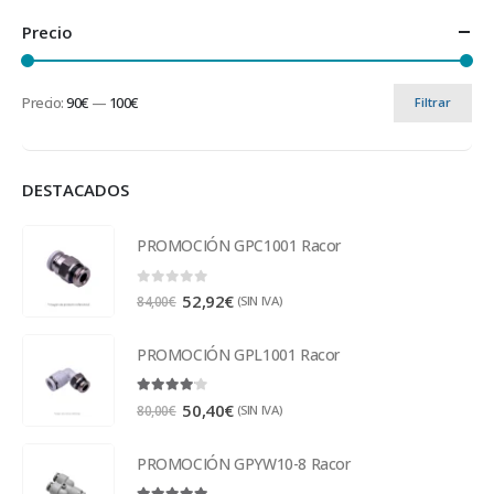
Precio
Precio:
90€
—
100€
Filtrar
DESTACADOS
PROMOCIÓN GPC1001 Racor
0
out of 5
52,92
€
(SIN IVA)
84,00
€
PROMOCIÓN GPL1001 Racor
4.00
out of 5
50,40
€
(SIN IVA)
80,00
€
PROMOCIÓN GPYW10-8 Racor