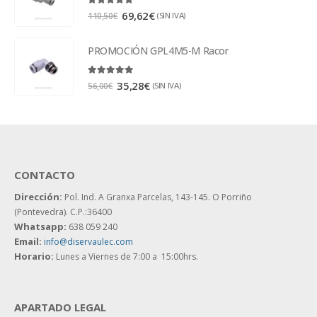
5.00
out of 5
69,62
€
(SIN IVA)
110,50
€
PROMOCIÓN GPL4M5-M Racor
5.00
out of 5
35,28
€
(SIN IVA)
56,00
€
CONTACTO
Dirección:
Pol. Ind. A Granxa Parcelas, 143-145.
O Porriño
(Pontevedra). C.P.:36400
Whatsapp:
638 059 240
Email:
info@diservaulec.com
Horario
:
Lunes a Viernes de 7:00 a 15:00hrs.
APARTADO LEGAL