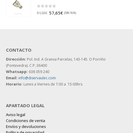
0
out of 5
57,65
€
(SIN IVA)
91,50
€
CONTACTO
Dirección:
Pol. Ind. A Granxa Parcelas, 143-145.
O Porriño
(Pontevedra). C.P.:36400
Whatsapp:
638 059 240
Email:
info@diservaulec.com
Horario
:
Lunes a Viernes de 7:00 a 15:00hrs.
APARTADO LEGAL
Aviso legal
Condiciones de venta
Envíos y devoluciones
Política de privacidad