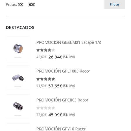
Precio:
50€
—
60€
Filtrar
DESTACADOS
PROMOCIÓN GBSLM01 Escape 1/8
4.00
out of 5
26,84
€
(SIN IVA)
42,60
€
PROMOCIÓN GPL1003 Racor
5.00
out of 5
57,65
€
(SIN IVA)
91,50
€
PROMOCIÓN GPC803 Racor
0
out of 5
45,99
€
(SIN IVA)
73,00
€
PROMOCIÓN GPY10 Racor