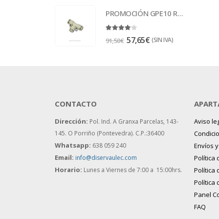
PROMOCIÓN GPE10 Racor
4.00
out of 5
57,65
€
(SIN IVA)
91,50
€
CONTACTO
APART
Dirección:
Aviso le
Pol. Ind. A Granxa Parcelas, 143-
145.
O Porriño (Pontevedra). C.P.:36400
Condici
Whatsapp:
638 059 240
Envíos 
Email:
info@diservaulec.com
Política
Horario
:
Lunes a Viernes de 7:00 a 15:00hrs.
Política
Política
Panel C
FAQ