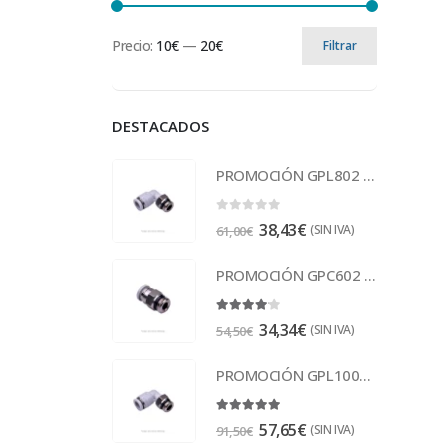
Precio:
10€
—
20€
Filtrar
DESTACADOS
PROMOCIÓN GPL802 Racor
0
out of 5
38,43
€
(SIN IVA)
61,00
€
PROMOCIÓN GPC602 Racor
4.00
out of 5
34,34
€
(SIN IVA)
54,50
€
PROMOCIÓN GPL1003 Racor
5.00
out of 5
57,65
€
(SIN IVA)
91,50
€