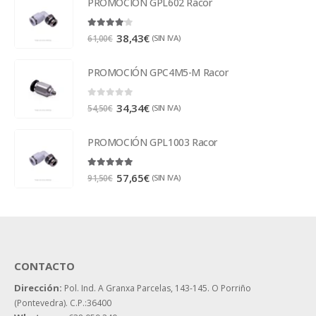
PROMOCIÓN GPL602 Racor
4.00
out of 5
38,43
€
(SIN IVA)
61,00
€
PROMOCIÓN GPC4M5-M Racor
0
out of 5
34,34
€
(SIN IVA)
54,50
€
PROMOCIÓN GPL1003 Racor
5.00
out of 5
57,65
€
(SIN IVA)
91,50
€
CONTACTO
Dirección:
Pol. Ind. A Granxa Parcelas, 143-145.
O Porriño
(Pontevedra). C.P.:36400