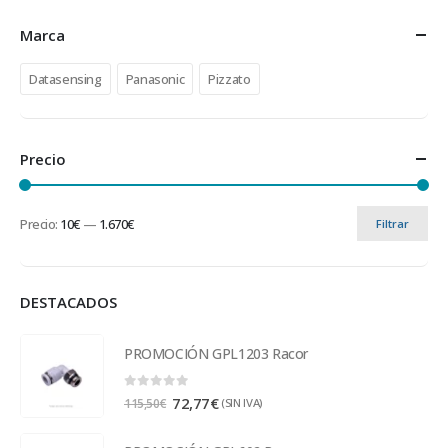
Marca
Datasensing
Panasonic
Pizzato
Precio
Precio:
10€
—
1.670€
Filtrar
DESTACADOS
PROMOCIÓN GPL1203 Racor
0
out of 5
72,77
€
(SIN IVA)
115,50
€