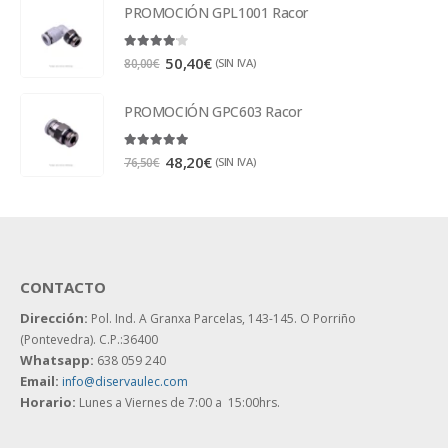
PROMOCIÓN GPL1001 Racor
4.00
out of 5
50,40
€
(SIN IVA)
80,00
€
PROMOCIÓN GPC603 Racor
5.00
out of 5
48,20
€
(SIN IVA)
76,50
€
CONTACTO
Dirección:
Pol. Ind. A Granxa Parcelas, 143-145.
O Porriño
(Pontevedra). C.P.:36400
Whatsapp:
638 059 240
Email:
info@diservaulec.com
Horario
:
Lunes a Viernes de 7:00 a 15:00hrs.