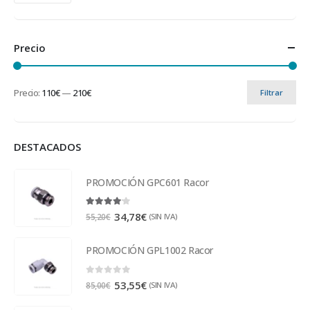
Precio
Precio:
110€
—
210€
Filtrar
DESTACADOS
PROMOCIÓN GPC601 Racor
4.00
out of 5
34,78
€
(SIN IVA)
55,20
€
PROMOCIÓN GPL1002 Racor
0
out of 5
53,55
€
(SIN IVA)
85,00
€