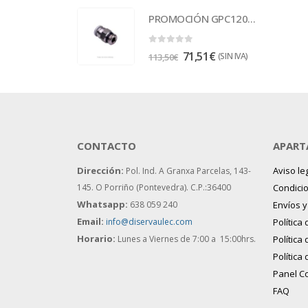
PROMOCIÓN GPC1201 Racor
0
out of 5
71,51
€
(SIN IVA)
113,50
€
CONTACTO
APART
Dirección:
Aviso le
Pol. Ind. A Granxa Parcelas, 143-
145.
O Porriño (Pontevedra). C.P.:36400
Condici
Whatsapp:
638 059 240
Envíos 
Email:
info@diservaulec.com
Política
Horario
:
Lunes a Viernes de 7:00 a 15:00hrs.
Política
Política
Panel C
FAQ