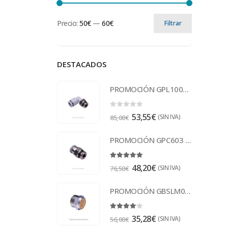
Precio:
50€
—
60€
Filtrar
DESTACADOS
PROMOCIÓN GPL1002 Racor
0
out of 5
53,55
€
(SIN IVA)
85,00
€
PROMOCIÓN GPC603 Racor
5.00
out of 5
48,20
€
(SIN IVA)
76,50
€
PROMOCIÓN GBSLM02 Escape 1/4
4.00
out of 5
35,28
€
(SIN IVA)
56,00
€