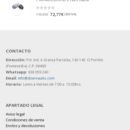
0
out of 5
72,77
€
(SIN IVA)
115,50
€
CONTACTO
Dirección:
Pol. Ind. A Granxa Parcelas, 143-145.
O Porriño
(Pontevedra). C.P.:36400
Whatsapp:
638 059 240
Email:
info@diservaulec.com
Horario
:
Lunes a Viernes de 7:00 a 15:00hrs.
APARTADO LEGAL
Aviso legal
Condiciones de venta
Envíos y devoluciones