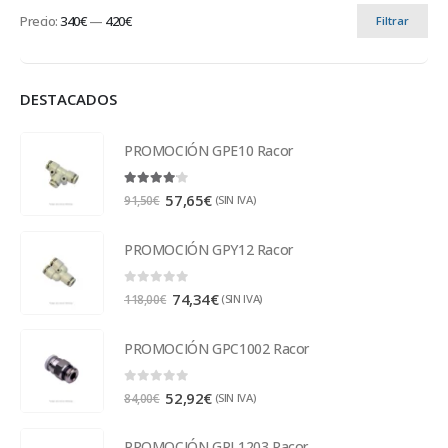
Precio:
340€
—
420€
Filtrar
DESTACADOS
PROMOCIÓN GPE10 Racor
4.00
out of 5
57,65
€
(SIN IVA)
91,50
€
PROMOCIÓN GPY12 Racor
0
out of 5
74,34
€
(SIN IVA)
118,00
€
PROMOCIÓN GPC1002 Racor
0
out of 5
52,92
€
(SIN IVA)
84,00
€
PROMOCIÓN GPL1203 Racor