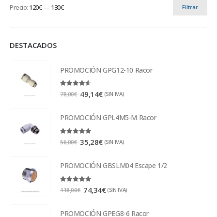
Precio:
120€
—
130€
Filtrar
DESTACADOS
PROMOCIÓN GPG12-10 Racor
4.50
out of 5
49,14
€
(SIN IVA)
78,00
€
PROMOCIÓN GPL4M5-M Racor
5.00
out of 5
35,28
€
(SIN IVA)
56,00
€
PROMOCIÓN GBSLM04 Escape 1/2
5.00
out of 5
74,34
€
(SIN IVA)
118,00
€
PROMOCIÓN GPEG8-6 Racor