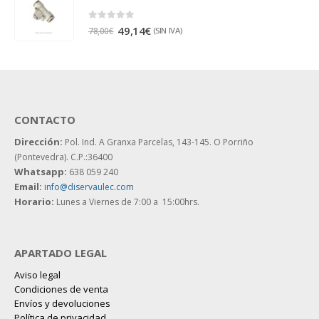
0
out of 5
49,14
€
(SIN IVA)
78,00
€
CONTACTO
Dirección:
Pol. Ind. A Granxa Parcelas, 143-145.
O Porriño
(Pontevedra). C.P.:36400
Whatsapp:
638 059 240
Email:
info@diservaulec.com
Horario
:
Lunes a Viernes de 7:00 a 15:00hrs.
APARTADO LEGAL
Aviso legal
Condiciones de venta
Envíos y devoluciones
Política de privacidad