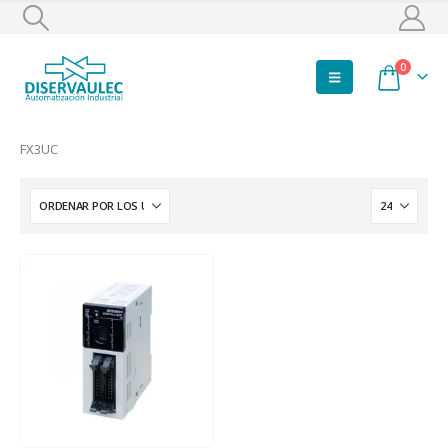
0
FX3UC