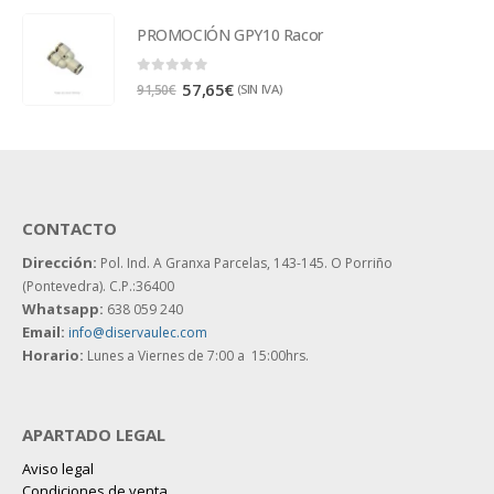
PROMOCIÓN GPY10 Racor
0
out of 5
57,65
€
(SIN IVA)
91,50
€
CONTACTO
Dirección:
Pol. Ind. A Granxa Parcelas, 143-145.
O Porriño
(Pontevedra). C.P.:36400
Whatsapp:
638 059 240
Email:
info@diservaulec.com
Horario
:
Lunes a Viernes de 7:00 a 15:00hrs.
APARTADO LEGAL
Aviso legal
Condiciones de venta