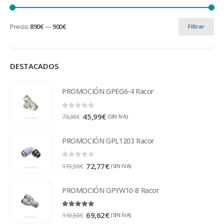
Precio:
890€
—
900€
Filtrar
DESTACADOS
PROMOCIÓN GPEG6-4 Racor
0
out of 5
45,99
€
(SIN IVA)
73,00
€
PROMOCIÓN GPL1203 Racor
0
out of 5
72,77
€
(SIN IVA)
115,50
€
PROMOCIÓN GPYW10-8 Racor
5.00
out of 5
69,62
€
(SIN IVA)
110,50
€