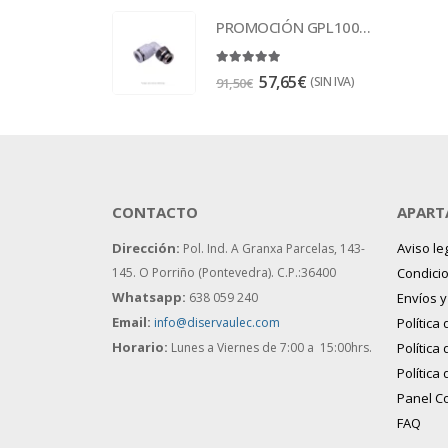
PROMOCIÓN GPL1003 Racor
5.00
out of 5
57,65
€
(SIN IVA)
91,50
€
CONTACTO
APART
Dirección:
Aviso le
Pol. Ind. A Granxa Parcelas, 143-
145.
O Porriño (Pontevedra). C.P.:36400
Condici
Whatsapp:
638 059 240
Envíos 
Email:
info@diservaulec.com
Política
Horario
:
Lunes a Viernes de 7:00 a 15:00hrs.
Política
Política
Panel C
FAQ