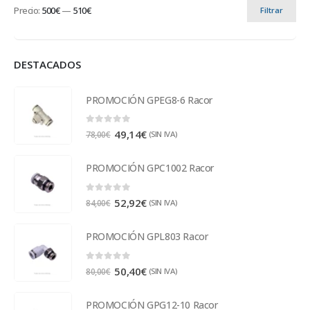
Precio:
500€
—
510€
Filtrar
DESTACADOS
PROMOCIÓN GPEG8-6 Racor
0
out of 5
49,14
€
(SIN IVA)
78,00
€
PROMOCIÓN GPC1002 Racor
0
out of 5
52,92
€
(SIN IVA)
84,00
€
PROMOCIÓN GPL803 Racor
0
out of 5
50,40
€
(SIN IVA)
80,00
€
PROMOCIÓN GPG12-10 Racor