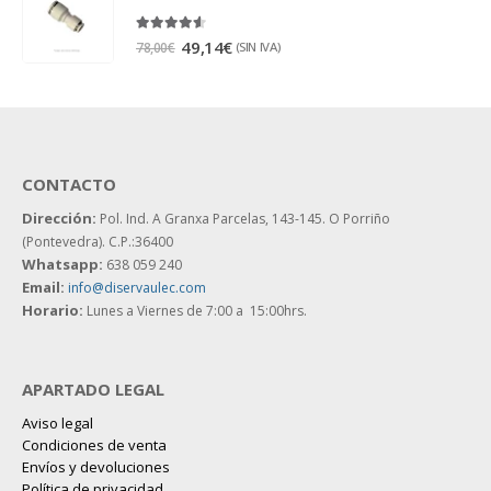
4.50
out of 5
49,14
€
(SIN IVA)
78,00
€
CONTACTO
Dirección:
Pol. Ind. A Granxa Parcelas, 143-145.
O Porriño
(Pontevedra). C.P.:36400
Whatsapp:
638 059 240
Email:
info@diservaulec.com
Horario
:
Lunes a Viernes de 7:00 a 15:00hrs.
APARTADO LEGAL
Aviso legal
Condiciones de venta
Envíos y devoluciones
Política de privacidad