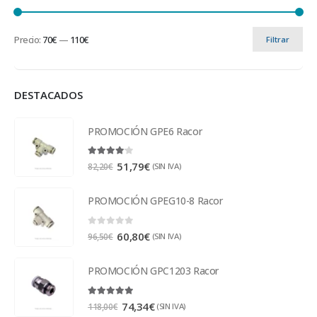
Precio:
70€
—
110€
Filtrar
DESTACADOS
PROMOCIÓN GPE6 Racor
4.00
out of 5
51,79
€
(SIN IVA)
82,20
€
PROMOCIÓN GPEG10-8 Racor
0
out of 5
60,80
€
(SIN IVA)
96,50
€
PROMOCIÓN GPC1203 Racor
5.00
out of 5
74,34
€
(SIN IVA)
118,00
€