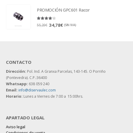
PROMOCIÓN GPC601 Racor
4.00
out of 5
34,78
€
(SIN IVA)
55,20
€
CONTACTO
Dirección:
Pol. Ind. A Granxa Parcelas, 143-145.
O Porriño
(Pontevedra). C.P.:36400
Whatsapp:
638 059 240
Email:
info@diservaulec.com
Horario
:
Lunes a Viernes de 7:00 a 15:00hrs.
APARTADO LEGAL
Aviso legal
Condiciones de venta