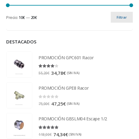
Precio:
10€
—
20€
Filtrar
DESTACADOS
PROMOCIÓN GPC601 Racor
4.00
out of 5
34,78
€
(SIN IVA)
55,20
€
PROMOCIÓN GPE8 Racor
0
out of 5
47,25
€
(SIN IVA)
75,00
€
PROMOCIÓN GBSLM04 Escape 1/2
5.00
out of 5
74,34
€
(SIN IVA)
118,00
€