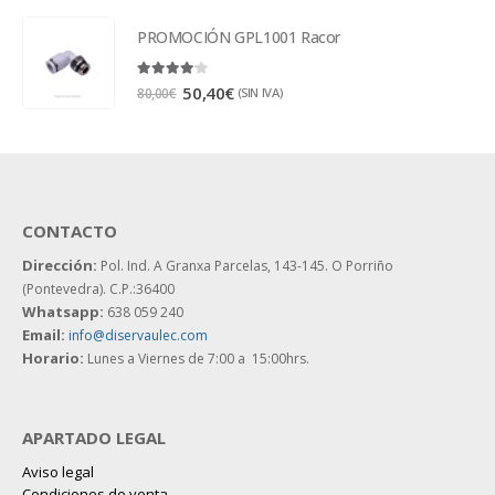
PROMOCIÓN GPL1001 Racor
4.00
out of 5
50,40
€
(SIN IVA)
80,00
€
CONTACTO
Dirección:
Pol. Ind. A Granxa Parcelas, 143-145.
O Porriño
(Pontevedra). C.P.:36400
Whatsapp:
638 059 240
Email:
info@diservaulec.com
Horario
:
Lunes a Viernes de 7:00 a 15:00hrs.
APARTADO LEGAL
Aviso legal
Condiciones de venta