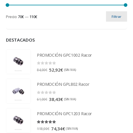
Precio:
70€
—
110€
Filtrar
DESTACADOS
PROMOCIÓN GPC1002 Racor
0
out of 5
52,92
€
(SIN IVA)
84,00
€
PROMOCIÓN GPL802 Racor
0
out of 5
38,43
€
(SIN IVA)
61,00
€
PROMOCIÓN GPC1203 Racor
5.00
out of 5
74,34
€
(SIN IVA)
118,00
€