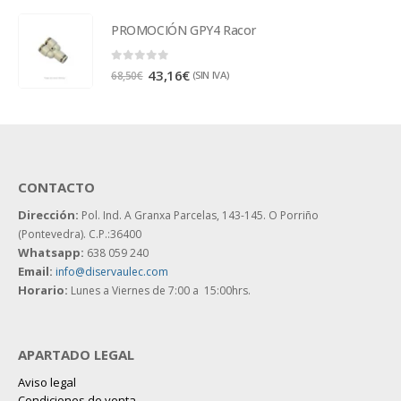
PROMOCIÓN GPY4 Racor
0
out of 5
43,16
€
(SIN IVA)
68,50
€
CONTACTO
Dirección:
Pol. Ind. A Granxa Parcelas, 143-145.
O Porriño
(Pontevedra). C.P.:36400
Whatsapp:
638 059 240
Email:
info@diservaulec.com
Horario
:
Lunes a Viernes de 7:00 a 15:00hrs.
APARTADO LEGAL
Aviso legal
Condiciones de venta