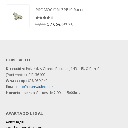
PROMOCIÓN GPE10 Racor
4.00
out of 5
57,65
€
(SIN IVA)
91,50
€
CONTACTO
Dirección:
Pol. Ind. A Granxa Parcelas, 143-145.
O Porriño
(Pontevedra). C.P.:36400
Whatsapp:
638 059 240
Email:
info@diservaulec.com
Horario
:
Lunes a Viernes de 7:00 a 15:00hrs.
APARTADO LEGAL
Aviso legal
Condiciones de venta