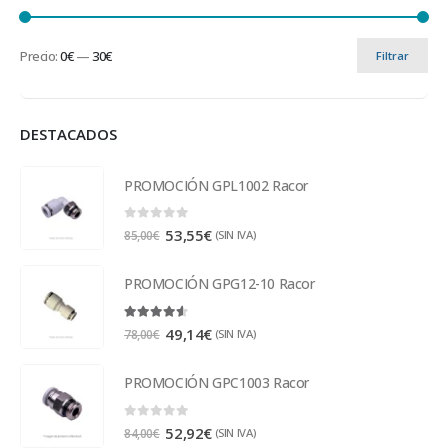
Precio:
0€
—
30€
Filtrar
DESTACADOS
PROMOCIÓN GPL1002 Racor
0
out of 5
53,55
€
(SIN IVA)
85,00
€
PROMOCIÓN GPG12-10 Racor
4.50
out of 5
49,14
€
(SIN IVA)
78,00
€
PROMOCIÓN GPC1003 Racor
0
out of 5
52,92
€
(SIN IVA)
84,00
€