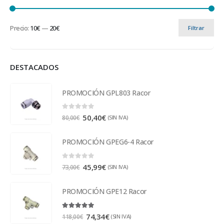
Precio:
10€
—
20€
Filtrar
DESTACADOS
PROMOCIÓN GPL803 Racor
0
out of 5
50,40
€
(SIN IVA)
80,00
€
PROMOCIÓN GPEG6-4 Racor
0
out of 5
45,99
€
(SIN IVA)
73,00
€
PROMOCIÓN GPE12 Racor
5.00
out of 5
74,34
€
(SIN IVA)
118,00
€