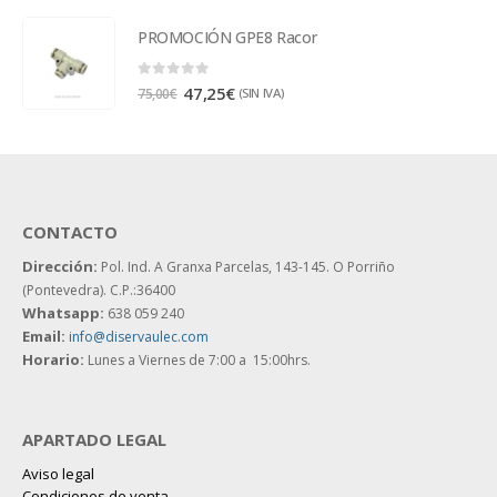
PROMOCIÓN GPE8 Racor
0
out of 5
47,25
€
(SIN IVA)
75,00
€
CONTACTO
Dirección:
Pol. Ind. A Granxa Parcelas, 143-145.
O Porriño
(Pontevedra). C.P.:36400
Whatsapp:
638 059 240
Email:
info@diservaulec.com
Horario
:
Lunes a Viernes de 7:00 a 15:00hrs.
APARTADO LEGAL
Aviso legal
Condiciones de venta