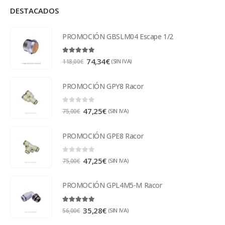
DESTACADOS
PROMOCIÓN GBSLM04 Escape 1/2
5.00
out of 5
74,34
€
(SIN IVA)
118,00
€
PROMOCIÓN GPY8 Racor
0
out of 5
47,25
€
(SIN IVA)
75,00
€
PROMOCIÓN GPE8 Racor
0
out of 5
47,25
€
(SIN IVA)
75,00
€
PROMOCIÓN GPL4M5-M Racor
5.00
out of 5
35,28
€
(SIN IVA)
56,00
€