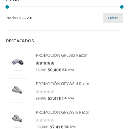
Precio:
0€
—
20€
Filtrar
DESTACADOS
PROMOCIÓN GPL603 Racor
5.00
out of 5
50,40
€
(SIN IVA)
80,00
€
PROMOCIÓN GPYW6-4 Racor
0
out of 5
62,37
€
(SIN IVA)
99,00
€
PROMOCIÓN GPYW8-6 Racor
0
out of 5
67,41
€
(SIN IVA)
107,00
€