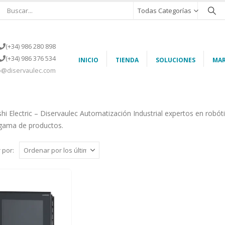
Todas Categorías
(+34) 986 280 898
(+34) 986 376 534
INICIO
TIENDA
SOLUCIONES
MAR
o@diservaulec.com
shi Electric – Diservaulec Automatización Industrial expertos en robót
gama de productos.
 por: