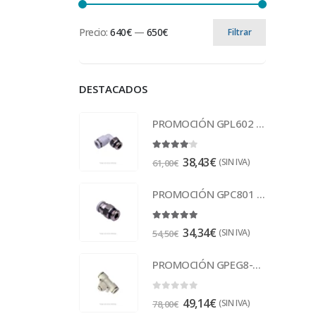
Precio:
640€
—
650€
Filtrar
DESTACADOS
PROMOCIÓN GPL602 Racor
4.00
out of 5
38,43
€
(SIN IVA)
61,00
€
PROMOCIÓN GPC801 Racor
5.00
out of 5
34,34
€
(SIN IVA)
54,50
€
PROMOCIÓN GPEG8-6 Racor
0
out of 5
49,14
€
(SIN IVA)
78,00
€