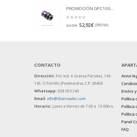
PROMOCIÓN GPC1001 Racor
0
out of 5
52,92
€
(SIN IVA)
84,00
€
CONTACTO
APART
Dirección:
Aviso le
Pol. Ind. A Granxa Parcelas, 143-
145.
O Porriño (Pontevedra). C.P.:36400
Condici
Whatsapp:
638 059 240
Envíos 
Email:
info@diservaulec.com
Política
Horario
:
Lunes a Viernes de 7:00 a 15:00hrs.
Política
Política
Panel C
FAQ