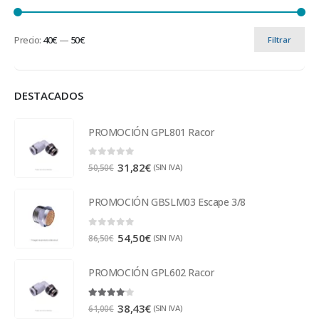
Precio:
40€
—
50€
Filtrar
DESTACADOS
PROMOCIÓN GPL801 Racor
0
out of 5
31,82
€
(SIN IVA)
50,50
€
PROMOCIÓN GBSLM03 Escape 3/8
0
out of 5
54,50
€
(SIN IVA)
86,50
€
PROMOCIÓN GPL602 Racor
4.00
out of 5
38,43
€
(SIN IVA)
61,00
€