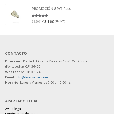
PROMOCIÓN GPY6 Racor
5.00
out of 5
43,16
€
(SIN IVA)
68,50
€
CONTACTO
Dirección:
Pol. Ind. A Granxa Parcelas, 143-145.
O Porriño
(Pontevedra). C.P.:36400
Whatsapp:
638 059 240
Email:
info@diservaulec.com
Horario
:
Lunes a Viernes de 7:00 a 15:00hrs.
APARTADO LEGAL
Aviso legal
Condiciones de venta