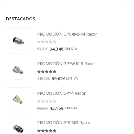
DESTACADOS
PROMOCIÓN GPC4M5-M Racor
0
out of 5
34,34
€
(SIN IVA)
54,50
€
PROMOCIÓN GPYW10-8 Racor
5.00
out of 5
69,62
€
(SIN IVA)
110,50
€
PROMOCIÓN GPY4 Racor
0
out of 5
43,16
€
(SIN IVA)
68,50
€
PROMOCIÓN GPC603 Racor