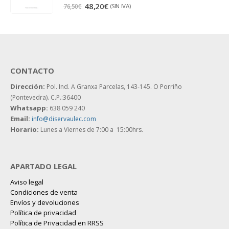
5.00
out of 5
48,20
€
(SIN IVA)
76,50
€
CONTACTO
Dirección:
Pol. Ind. A Granxa Parcelas, 143-145.
O Porriño
(Pontevedra). C.P.:36400
Whatsapp:
638 059 240
Email:
info@diservaulec.com
Horario
:
Lunes a Viernes de 7:00 a 15:00hrs.
APARTADO LEGAL
Aviso legal
Condiciones de venta
Envíos y devoluciones
Política de privacidad
Política de Privacidad en RRSS