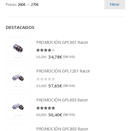
Precio:
260€
—
270€
Filtrar
DESTACADOS
PROMOCIÓN GPC601 Racor
4.00
out of 5
34,78
€
(SIN IVA)
55,20
€
PROMOCIÓN GPL1201 Racor
0
out of 5
57,65
€
(SIN IVA)
91,50
€
PROMOCIÓN GPL603 Racor
5.00
out of 5
50,40
€
(SIN IVA)
80,00
€
PROMOCIÓN GPC803 Racor