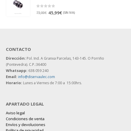
0
out of 5
45,99
€
(SIN IVA)
73,00
€
CONTACTO
Dirección:
Pol. Ind. A Granxa Parcelas, 143-145.
O Porriño
(Pontevedra). C.P.:36400
Whatsapp:
638 059 240
Email:
info@diservaulec.com
Horario
:
Lunes a Viernes de 7:00 a 15:00hrs.
APARTADO LEGAL
Aviso legal
Condiciones de venta
Envíos y devoluciones
Política de privacidad