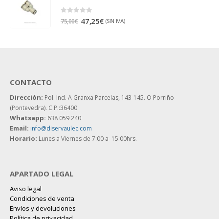
0
out of 5
47,25
€
(SIN IVA)
75,00
€
CONTACTO
Dirección:
Pol. Ind. A Granxa Parcelas, 143-145.
O Porriño
(Pontevedra). C.P.:36400
Whatsapp:
638 059 240
Email:
info@diservaulec.com
Horario
:
Lunes a Viernes de 7:00 a 15:00hrs.
APARTADO LEGAL
Aviso legal
Condiciones de venta
Envíos y devoluciones
Política de privacidad