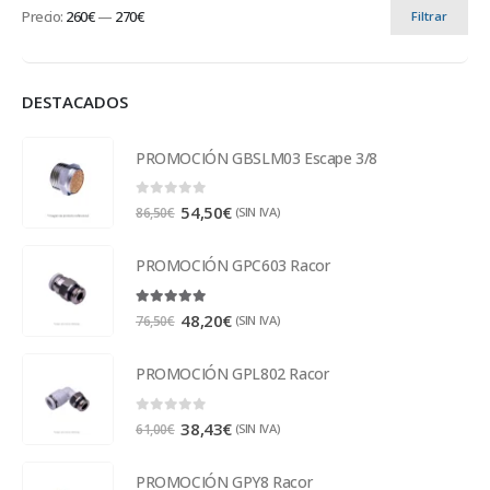
Precio:
260€
—
270€
Filtrar
DESTACADOS
PROMOCIÓN GBSLM03 Escape 3/8
0
out of 5
54,50
€
(SIN IVA)
86,50
€
PROMOCIÓN GPC603 Racor
5.00
out of 5
48,20
€
(SIN IVA)
76,50
€
PROMOCIÓN GPL802 Racor
0
out of 5
38,43
€
(SIN IVA)
61,00
€
PROMOCIÓN GPY8 Racor