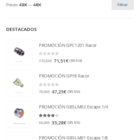
Precio:
430€
—
440€
Filtrar
DESTACADOS
PROMOCIÓN GPC1201 Racor
0
out of 5
71,51
€
(SIN IVA)
113,50
€
PROMOCIÓN GPY8 Racor
0
out of 5
47,25
€
(SIN IVA)
75,00
€
PROMOCIÓN GBSLM02 Escape 1/4
4.00
out of 5
35,28
€
(SIN IVA)
56,00
€
PROMOCIÓN GBSLM01 Escape 1/8