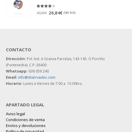
4.00
out of 5
26,84
€
(SIN IVA)
42,60
€
CONTACTO
Dirección:
Pol. Ind. A Granxa Parcelas, 143-145.
O Porriño
(Pontevedra). C.P.:36400
Whatsapp:
638 059 240
Email:
info@diservaulec.com
Horario
:
Lunes a Viernes de 7:00 a 15:00hrs.
APARTADO LEGAL
Aviso legal
Condiciones de venta
Envíos y devoluciones
Política de privacidad