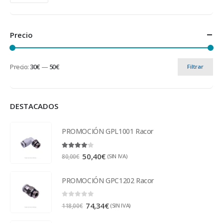
Precio
Precio:
30€
—
50€
Filtrar
DESTACADOS
PROMOCIÓN GPL1001 Racor
4.00
out of 5
50,40
€
(SIN IVA)
80,00
€
PROMOCIÓN GPC1202 Racor
0
out of 5
74,34
€
(SIN IVA)
118,00
€