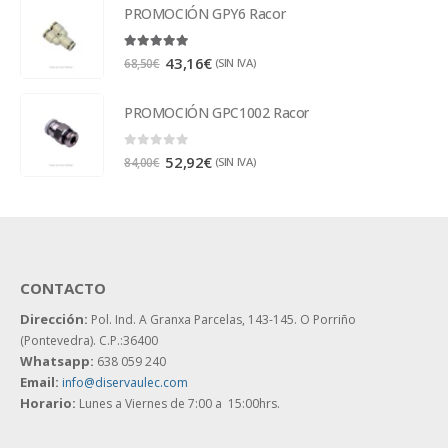
PROMOCIÓN GPY6 Racor
5.00
out of 5
43,16
€
(SIN IVA)
68,50
€
PROMOCIÓN GPC1002 Racor
0
out of 5
52,92
€
(SIN IVA)
84,00
€
CONTACTO
Dirección:
Pol. Ind. A Granxa Parcelas, 143-145.
O Porriño
(Pontevedra). C.P.:36400
Whatsapp:
638 059 240
Email:
info@diservaulec.com
Horario
:
Lunes a Viernes de 7:00 a 15:00hrs.