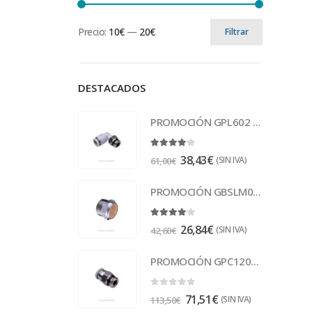
Precio:
10€
—
20€
Filtrar
DESTACADOS
PROMOCIÓN GPL602 Racor
4.00
out of 5
38,43
€
(SIN IVA)
61,00
€
PROMOCIÓN GBSLM01 Escape 1/8
4.00
out of 5
26,84
€
(SIN IVA)
42,60
€
PROMOCIÓN GPC1201 Racor
0
out of 5
71,51
€
(SIN IVA)
113,50
€