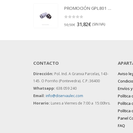
PROMOCIÓN GPL801 Racor
0
out of 5
31,82
€
(SIN IVA)
50,50
€
CONTACTO
APART
Dirección:
Aviso le
Pol. Ind. A Granxa Parcelas, 143-
145.
O Porriño (Pontevedra). C.P.:36400
Condici
Whatsapp:
638 059 240
Envíos 
Email:
info@diservaulec.com
Política
Horario
:
Lunes a Viernes de 7:00 a 15:00hrs.
Política
Política
Panel C
FAQ