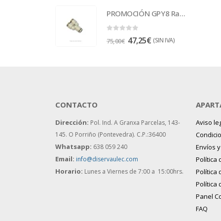
PROMOCIÓN GPY8 Racor
0
out of 5
47,25
€
(SIN IVA)
75,00
€
CONTACTO
APART
Dirección:
Aviso le
Pol. Ind. A Granxa Parcelas, 143-
145.
O Porriño (Pontevedra). C.P.:36400
Condici
Whatsapp:
638 059 240
Envíos 
Email:
info@diservaulec.com
Política
Horario
:
Lunes a Viernes de 7:00 a 15:00hrs.
Política
Política
Panel C
FAQ