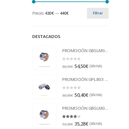
Precio:
430€
—
440€
Filtrar
DESTACADOS
PROMOCIÓN GBSLM03 Escape 3/8
0
out of 5
54,50
€
(SIN IVA)
86,50
€
PROMOCIÓN GPL803 Racor
0
out of 5
50,40
€
(SIN IVA)
80,00
€
PROMOCIÓN GBSLM02 Escape 1/4
4.00
out of 5
35,28
€
(SIN IVA)
56,00
€