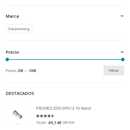
Marca
Datasensing
Precio
Precio:
20€
—
100€
Filtrar
DESTACADOS
PROMOCIÓN GPG12-10 Racor
4.50
out of 5
49,14
€
(SIN IVA)
78,00
€