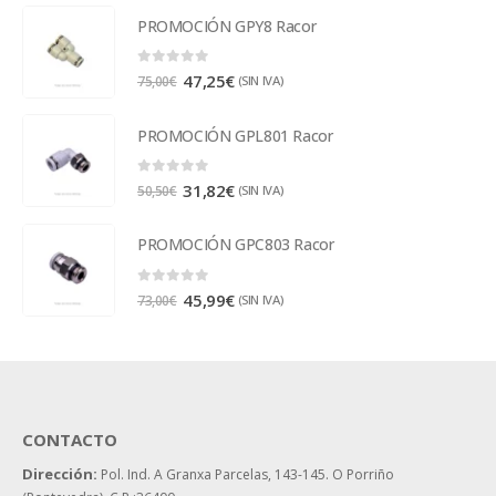
PROMOCIÓN GPY8 Racor
0
out of 5
47,25
€
(SIN IVA)
75,00
€
PROMOCIÓN GPL801 Racor
0
out of 5
31,82
€
(SIN IVA)
50,50
€
PROMOCIÓN GPC803 Racor
0
out of 5
45,99
€
(SIN IVA)
73,00
€
CONTACTO
Dirección:
Pol. Ind. A Granxa Parcelas, 143-145.
O Porriño