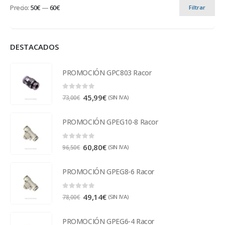
Precio:
50€
—
60€
Filtrar
DESTACADOS
PROMOCIÓN GPC803 Racor
0
out of 5
45,99
€
(SIN IVA)
73,00
€
PROMOCIÓN GPEG10-8 Racor
0
out of 5
60,80
€
(SIN IVA)
96,50
€
PROMOCIÓN GPEG8-6 Racor
0
out of 5
49,14
€
(SIN IVA)
78,00
€
PROMOCIÓN GPEG6-4 Racor