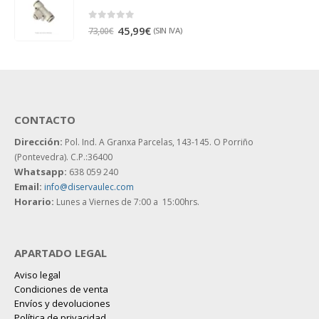
0
out of 5
45,99
€
(SIN IVA)
73,00
€
CONTACTO
Dirección:
Pol. Ind. A Granxa Parcelas, 143-145.
O Porriño
(Pontevedra). C.P.:36400
Whatsapp:
638 059 240
Email:
info@diservaulec.com
Horario
:
Lunes a Viernes de 7:00 a 15:00hrs.
APARTADO LEGAL
Aviso legal
Condiciones de venta
Envíos y devoluciones
Política de privacidad