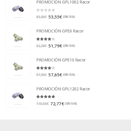
PROMOCIÓN GPL1002 Racor
0
out of 5
53,55
€
(SIN IVA)
85,00
€
PROMOCIÓN GPE6 Racor
4.00
out of 5
51,79
€
(SIN IVA)
82,20
€
PROMOCIÓN GPE10 Racor
4.00
out of 5
57,65
€
(SIN IVA)
91,50
€
PROMOCIÓN GPL1202 Racor
5.00
out of 5
72,77
€
(SIN IVA)
115,50
€