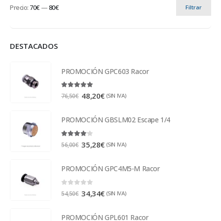
Precio:
70€
—
80€
Filtrar
DESTACADOS
PROMOCIÓN GPC603 Racor
5.00
out of 5
48,20
€
(SIN IVA)
76,50
€
PROMOCIÓN GBSLM02 Escape 1/4
4.00
out of 5
35,28
€
(SIN IVA)
56,00
€
PROMOCIÓN GPC4M5-M Racor
0
out of 5
34,34
€
(SIN IVA)
54,50
€
PROMOCIÓN GPL601 Racor