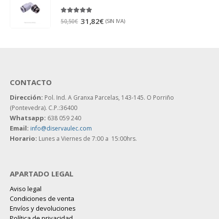
5.00
out of 5
31,82
€
(SIN IVA)
50,50
€
CONTACTO
Dirección:
Pol. Ind. A Granxa Parcelas, 143-145.
O Porriño
(Pontevedra). C.P.:36400
Whatsapp:
638 059 240
Email:
info@diservaulec.com
Horario
:
Lunes a Viernes de 7:00 a 15:00hrs.
APARTADO LEGAL
Aviso legal
Condiciones de venta
Envíos y devoluciones
Política de privacidad