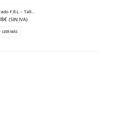
Grupo filtrado F.R.L – Talla 200
38
€
(SIN IVA)
LEER MÁS