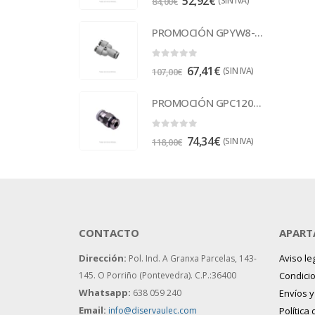
52,92
€
(SIN IVA)
84,00
€
PROMOCIÓN GPYW8-6 Racor
0
out of 5
67,41
€
(SIN IVA)
107,00
€
PROMOCIÓN GPC1202 Racor
0
out of 5
74,34
€
(SIN IVA)
118,00
€
CONTACTO
APART
Dirección:
Aviso le
Pol. Ind. A Granxa Parcelas, 143-
145.
O Porriño (Pontevedra). C.P.:36400
Condici
Whatsapp:
638 059 240
Envíos 
Email:
info@diservaulec.com
Política