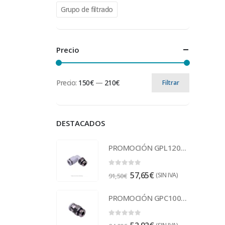
Grupo de filtrado
Precio
Precio:
150€
—
210€
Filtrar
DESTACADOS
PROMOCIÓN GPL1201 Racor
0
out of 5
57,65
€
(SIN IVA)
91,50
€
PROMOCIÓN GPC1002 Racor
0
out of 5