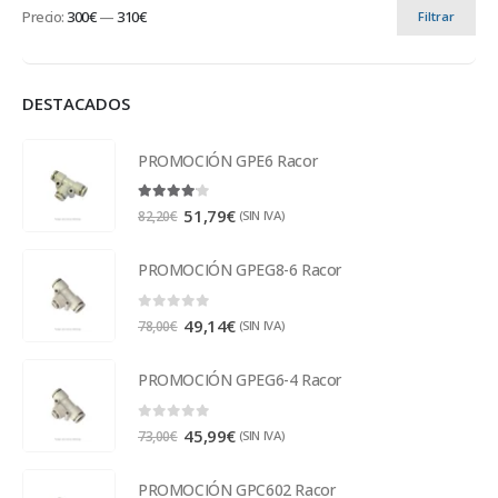
Precio:
300€
—
310€
Filtrar
DESTACADOS
PROMOCIÓN GPE6 Racor
4.00
out of 5
51,79
€
(SIN IVA)
82,20
€
PROMOCIÓN GPEG8-6 Racor
0
out of 5
49,14
€
(SIN IVA)
78,00
€
PROMOCIÓN GPEG6-4 Racor
0
out of 5
45,99
€
(SIN IVA)
73,00
€
PROMOCIÓN GPC602 Racor