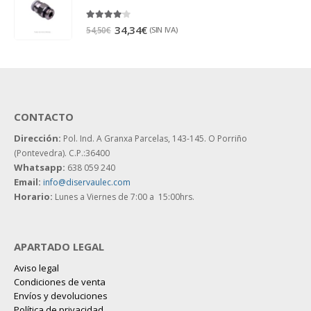
4.00
out of 5
34,34
€
(SIN IVA)
54,50
€
CONTACTO
Dirección:
Pol. Ind. A Granxa Parcelas, 143-145.
O Porriño
(Pontevedra). C.P.:36400
Whatsapp:
638 059 240
Email:
info@diservaulec.com
Horario
:
Lunes a Viernes de 7:00 a 15:00hrs.
APARTADO LEGAL
Aviso legal
Condiciones de venta
Envíos y devoluciones
Política de privacidad