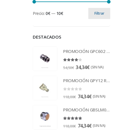
Precio:
0€
—
10€
Filtrar
DESTACADOS
PROMOCIÓN GPC602 Racor
4.00
out of 5
34,34
€
(SIN IVA)
54,50
€
PROMOCIÓN GPY12 Racor
0
out of 5
74,34
€
(SIN IVA)
118,00
€
PROMOCIÓN GBSLM04 Escape 1/2
5.00
out of 5
74,34
€
(SIN IVA)
118,00
€