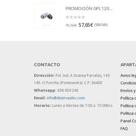
PROMOCIÓN GPL1201 Racor
0
out of 5
57,65
€
(SIN IVA)
91,50
€
CONTACTO
APART
Dirección:
Aviso le
Pol. Ind. A Granxa Parcelas, 143-
145.
O Porriño (Pontevedra). C.P.:36400
Condici
Whatsapp:
638 059 240
Envíos 
Email:
info@diservaulec.com
Política
Horario
:
Lunes a Viernes de 7:00 a 15:00hrs.
Política
Política
Panel C
FAQ