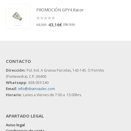
PROMOCIÓN GPY4 Racor
0
out of 5
43,16
€
(SIN IVA)
68,50
€
CONTACTO
Dirección:
Pol. Ind. A Granxa Parcelas, 143-145.
O Porriño
(Pontevedra). C.P.:36400
Whatsapp:
638 059 240
Email:
info@diservaulec.com
Horario
:
Lunes a Viernes de 7:00 a 15:00hrs.
APARTADO LEGAL
Aviso legal
Condiciones de venta