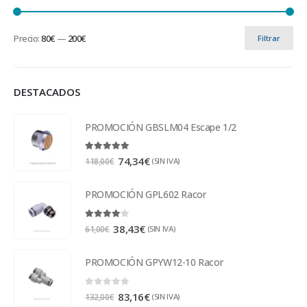
Precio:
80€
—
200€
Filtrar
DESTACADOS
PROMOCIÓN GBSLM04 Escape 1/2
5.00
out of 5
74,34
€
(SIN IVA)
118,00
€
PROMOCIÓN GPL602 Racor
4.00
out of 5
38,43
€
(SIN IVA)
61,00
€
PROMOCIÓN GPYW12-10 Racor
0
out of 5
83,16
€
(SIN IVA)
132,00
€