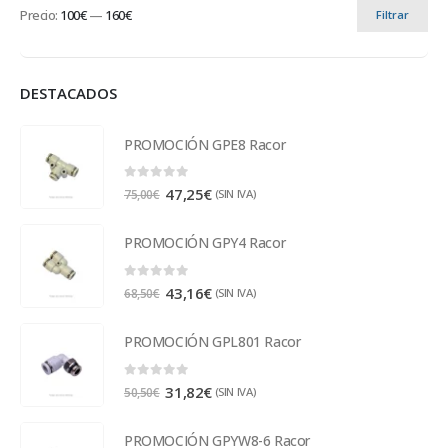
Precio:
100€
—
160€
Filtrar
DESTACADOS
PROMOCIÓN GPE8 Racor
0
out of 5
47,25
€
(SIN IVA)
75,00
€
PROMOCIÓN GPY4 Racor
0
out of 5
43,16
€
(SIN IVA)
68,50
€
PROMOCIÓN GPL801 Racor
0
out of 5
31,82
€
(SIN IVA)
50,50
€
PROMOCIÓN GPYW8-6 Racor