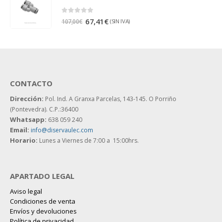
0
out of 5
67,41
€
(SIN IVA)
107,00
€
CONTACTO
Dirección:
Pol. Ind. A Granxa Parcelas, 143-145.
O Porriño
(Pontevedra). C.P.:36400
Whatsapp:
638 059 240
Email:
info@diservaulec.com
Horario
:
Lunes a Viernes de 7:00 a 15:00hrs.
APARTADO LEGAL
Aviso legal
Condiciones de venta
Envíos y devoluciones
Política de privacidad