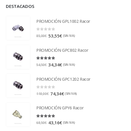
DESTACADOS
PROMOCIÓN GPL1002 Racor
0
out of 5
53,55
€
(SIN IVA)
85,00
€
PROMOCIÓN GPC802 Racor
5.00
out of 5
34,34
€
(SIN IVA)
54,50
€
PROMOCIÓN GPC1202 Racor
0
out of 5
74,34
€
(SIN IVA)
118,00
€
PROMOCIÓN GPY6 Racor
5.00
out of 5
43,16
€
(SIN IVA)
68,50
€