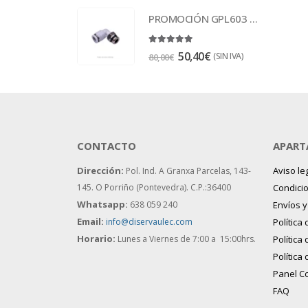
PROMOCIÓN GPL603 Racor
5.00
out of 5
50,40
€
(SIN IVA)
80,00
€
CONTACTO
APART
Dirección:
Aviso le
Pol. Ind. A Granxa Parcelas, 143-
145.
O Porriño (Pontevedra). C.P.:36400
Condici
Whatsapp:
638 059 240
Envíos 
Email:
info@diservaulec.com
Política
Horario
:
Lunes a Viernes de 7:00 a 15:00hrs.
Política
Política
Panel C
FAQ