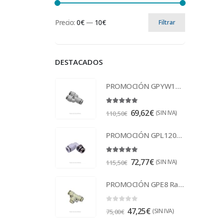
Precio:
0€
—
10€
Filtrar
DESTACADOS
PROMOCIÓN GPYW10-8 Racor
5.00
out of 5
69,62
€
(SIN IVA)
110,50
€
PROMOCIÓN GPL1202 Racor
5.00
out of 5
72,77
€
(SIN IVA)
115,50
€
PROMOCIÓN GPE8 Racor
0
out of 5
47,25
€
(SIN IVA)
75,00
€