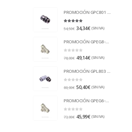
PROMOCIÓN GPC801 Racor
5.00
out of 5
34,34
€
(SIN IVA)
54,50
€
PROMOCIÓN GPEG8-6 Racor
0
out of 5
49,14
€
(SIN IVA)
78,00
€
PROMOCIÓN GPL803 Racor
0
out of 5
50,40
€
(SIN IVA)
80,00
€
PROMOCIÓN GPEG6-4 Racor
0
out of 5
45,99
€
(SIN IVA)
73,00
€