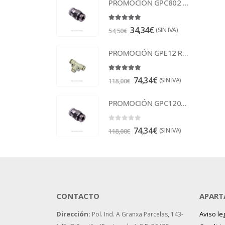
PROMOCIÓN GPC802 Racor
5.00
out of 5
34,34
€
(SIN IVA)
54,50
€
PROMOCIÓN GPE12 Racor
5.00
out of 5
74,34
€
(SIN IVA)
118,00
€
PROMOCIÓN GPC1202 Racor
0
out of 5
74,34
€
(SIN IVA)
118,00
€
CONTACTO
APART
Dirección:
Aviso le
Pol. Ind. A Granxa Parcelas, 143-